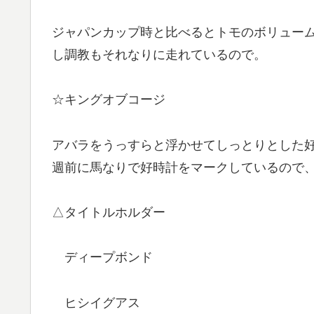
ジャパンカップ時と比べるとトモのボリュー
し調教もそれなりに走れているので。
☆キングオブコージ
アバラをうっすらと浮かせてしっとりとした
週前に馬なりで好時計をマークしているので
△タイトルホルダー
ディープボンド
ヒシイグアス