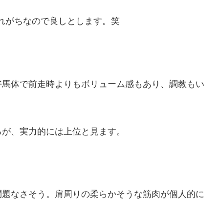
遅れがちなので良しとします。笑
好馬体で前走時よりもボリューム感もあり、調教もい
るが、実力的には上位と見ます。
問題なさそう。肩周りの柔らかそうな筋肉が個人的に