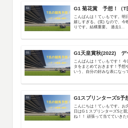
G1 菊花賞 予想！（T
G1
こんばんは！てぃもです。明日は菊花賞ですね！ 私は・
嬉しすぎる。(笑) なので、今晩中に予想を書いておきます！!(^^)! ちなみに、阪神3000mの内回
りです。結構重要。 過去1...
G1天皇賞秋(2022) 
G1
こんばんは！てぃもです！ 今週末は東京競馬場で天皇賞秋が行われますね！ 早い段階で、デー
タをまとめておきます！予想や、調教につ
いう、自分の好みな表になってい
G1スプリンターズS予
G1
こんにちは！てぃもです。お久しぶりです！ 秋競馬が今年も
日はG１スプリンターズSと凱旋門賞！ 中山競馬場で1200ｍ戦→スプ
ね！！ 頑張って当てていきた