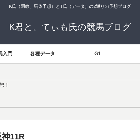
K氏（調教、馬体予想）とT氏（データ）の2通りの予想ブログ
K君と、てぃも氏の競馬ブログ
馬入門
各種データ
G1
予想！
阪神11R