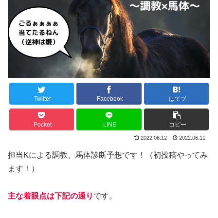
Twitter
Facebook
はてブ
Pocket
LINE
コピー
2022.06.12
2022.06.11
担当Kによる調教、馬体診断予想です！（初投稿やってみ
ます！）
主な着眼点は下記の通り
です。