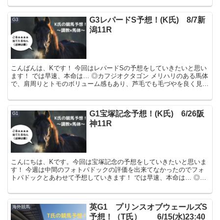
G3レパードS予想！(K氏) 8/7新
G3
潟11R
こんばんは、Kです！ 今回はレパードSの予想をしていきたいと思い
ます！ では早速、本命は… ◎カフジオクタゴン メリハリのある馬体
で、肩周りとトモのボリューム感もあり、芦毛でも毛づやを良く見せ
て調子も良さそう。 ...
G1宝塚記念予想！(K氏) 6/26阪
G1
神11R
こんにちは、Kです。今回は宝塚記念の予想をしていきたいと思いま
す！ 今週は中間のフォトパドックの評価を出来てなかったのでフォ
トパドックとあわせて予想していきます！ では早速、本命は… ◎ポ
タジェ アバラをうっすらと...
英G1 プリンスオブウェールズS
海外競馬
予想！（T氏） 6/15(水)23:40