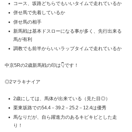
コース、坂路どちらでもいいタイムで走れているか
併せ馬で先着しているか
併せ馬の相手
新馬戦は基本ドスローになる事が多く、先行出来る
馬が有利
調教でも前半からいいラップタイムで走れているか
中京5Rの2歳新馬戦の印は👇です！
◎2マラキナイア
2歳にしては、馬体が出来ている（見た目◎）
栗東坂路での54.4－39.2－25.2－12.4は優秀
馬なりだが、自ら躍進力のあるキビキビとした走
り！