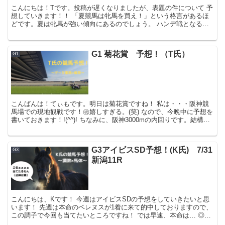
こんにちは！Tです。投稿が遅くなりましたが、表題の件について 予
想していきます！！ 「夏競馬は牝馬を買え！」という格言があるほ
どです。夏は牝馬が強い傾向にあるのでしょう。 ハンデ戦となる
と、斤量が優遇されるので買いやすい...
G1 菊花賞 予想！（T氏）
G1
こんばんは！てぃもです。明日は菊花賞ですね！ 私は・・・阪神競
馬場での現地観戦です！㊗嬉しすぎる。(笑) なので、今晩中に予想を
書いておきます！!(^^)! ちなみに、阪神3000mの内回りです。結構重
要。 過去1...
G3アイビスSD予想！(K氏) 7/31
G3
新潟11R
こんにちは、Kです！ 今週はアイビスSDの予想をしていきたいと思
います！ 先週は本命のベレヌスが1着に来て的中しておりますので、
この調子で今回も当てたいところですね！ では早速、本命は… ◎ヴ
ェントヴォーチェです！...