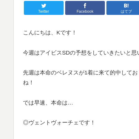
Twitter
Facebook
はてブ
こんにちは、Kです！
今週はアイビスSDの予想をしていきたいと思
先週は本命のベレヌスが1着に来て的中して
ね！
では早速、本命は…
◎ヴェントヴォーチェです！