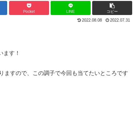
Pocket
LINE
コピー
2022.08.08
2022.07.31
います！
おりますので、この調子で今回も当てたいところです