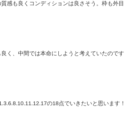
の質感も良くコンディションは良さそう。枠も外目
も良く、中間では本命にしようと考えていたのです
3.6.8.10.11.12.17の18点でいきたいと思います！