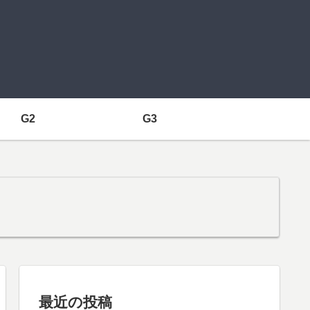
G2
G3
最近の投稿