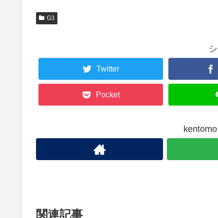
G3
シ
Twitter
Pocket
kento
関連記事