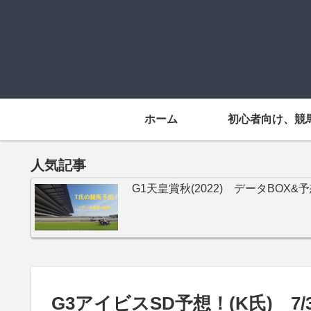
ホーム
初心者向け、競
人気記事
G1天皇賞秋(2022) データBOX&
G3アイビスSD予想！(K氏) 7/