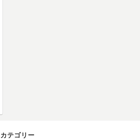
カテゴリー