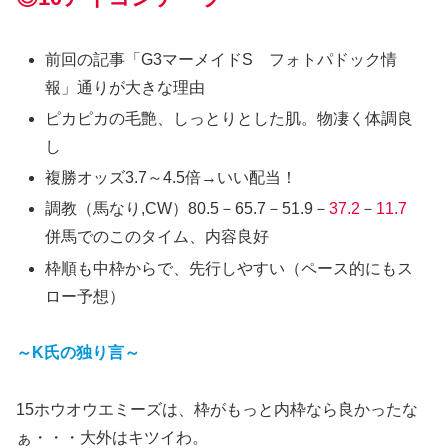
前回の記事「G3マーメイドS フォトパドック情
報」通りが大きな理由
ピカピカの毛艶、しっとりとした肌。物凄く体調良
し
複勝オッズ3.7～4.5倍→いい配当！
調教（馬なり,CW）80.5－65.7－51.9－
37.2
－
11.7
併馬でのこのタイム、内容良好
枠順も中枠からで、先行しやすい（ペース的にもス
ロー予想）
～K氏の独り言～
15ホウオウエミーズは、枠がもっと内枠なら良かったな
ぁ・・・大外はキツイわ。