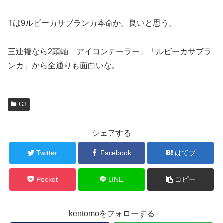
Tは9ルビーカサブランカ本命か。良いと思う。
三連複なら2頭軸「アイコンテーラー」「ルビーカサブラ
ンカ」から全通りも面白いな。
G3
シェアする
Twitter
Facebook
はてブ
Pocket
LINE
コピー
kentomoをフォローする