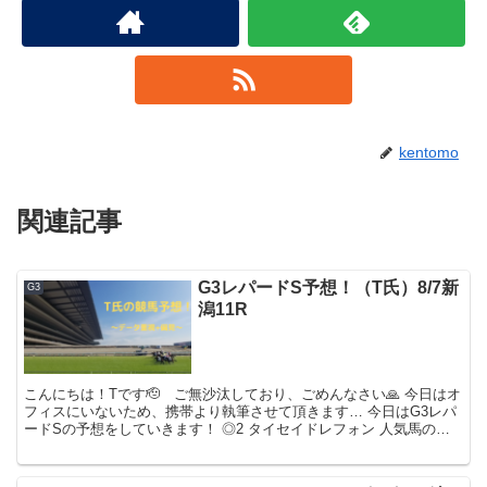
kentomo
関連記事
G3レパードS予想！（T氏）8/7新
G3
潟11R
こんにちは！Tです🫡 ご無沙汰しており、ごめんなさい🙏 今日はオ
フィスにいないため、携帯より執筆させて頂きます… 今日はG3レパ
ードSの予想をしていきます！ ◎2 タイセイドレフォン 人気馬の中
で、先行していい位置...