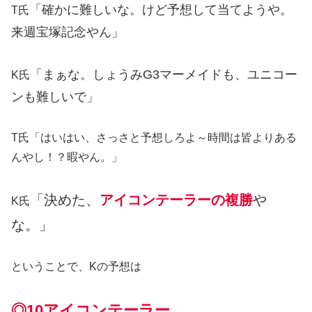
「確かに難しいな。けど予想して当てようや。
T氏
来週宝塚記念やん」
「まぁな。しょうみG3マーメイドも、ユニコー
K氏
ンも難しいで」
T氏「はいはい、さっさと予想しろよ～時間は皆よりある
んやし！？暇やん。」
「決めた、
アイコンテーラーの複勝
や
K氏
な。」
ということで、Kの予想は
◎10アイコンテーラー