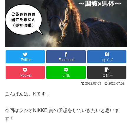
Twitter
Facebook
はてブ
Pocket
LINE
コピー
2022.07.03
2022.07.02
こんばんは、Kです！
今回はラジオNIKKEI賞の予想をしていきたいと思いま
す！