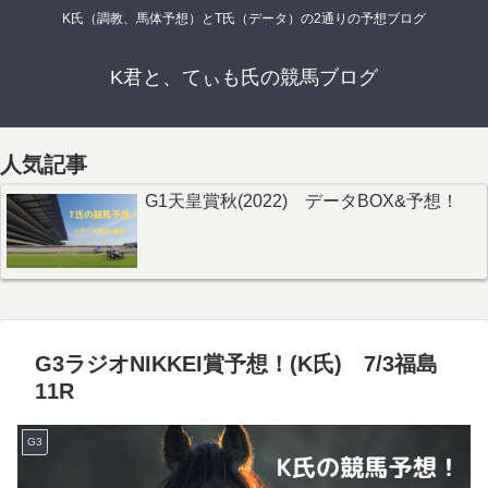
K氏（調教、馬体予想）とT氏（データ）の2通りの予想ブログ
K君と、てぃも氏の競馬ブログ
人気記事
G1天皇賞秋(2022) データBOX&予想！
G3ラジオNIKKEI賞予想！(K氏) 7/3福島
11R
G3