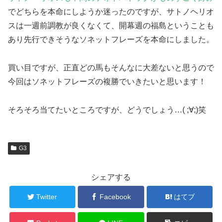
でどちらを本命にしようか迷ったのですが、サトノヘリオ
スは一週前調教が良くなくて、開幕週の福島ということも
あり先行できそうなソネットフレーズを本命にしました。
買い目ですが、正直どの馬もそんなに大差ないと思うので
今回はソネットフレーズの複勝でいきたいと思います！
そろそろ当てたいところですが、どうでしょう…( ;∀;)笑
G3
シェアする
Twitter
Facebook
はてブ