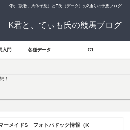
K氏（調教、馬体予想）とT氏（データ）の2通りの予想ブログ
K君と、てぃも氏の競馬ブログ
馬入門
各種データ
G1
予想！
3マーメイドS フォトパドック情報（K