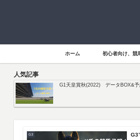
ホーム
初心者向け、競
人気記事
G1天皇賞秋(2022) データBOX&
G
G3