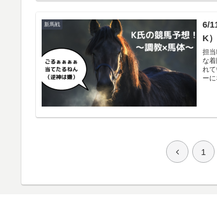
6/
新馬戦
K
担当
な着眼点は
れて
ーに
1