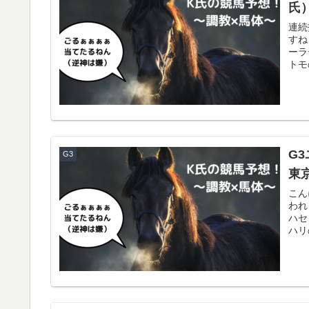
氏
連続
すね！ 現時点でのフォトパドック情報（注目
ーラー ピカピカの毛艶と、しっとりとした
トモ
G
G3
東京
こんにちは！K
われますね！ 現時点で
ハセドン うっすらとアバラを浮
ハリ